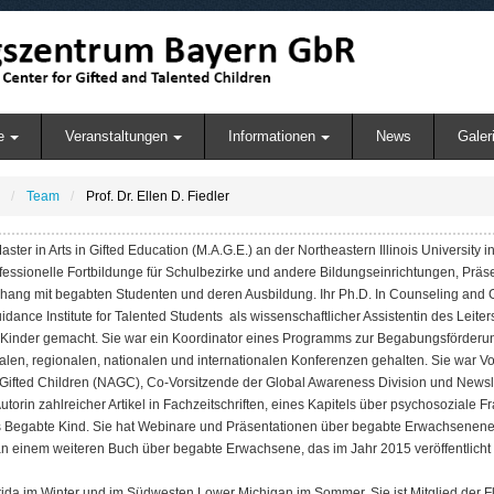
e
Veranstaltungen
Informationen
News
Galer
Team
Prof. Dr. Ellen D. Fiedler
ster in Arts in Gifted Education (M.A.G.E.) an der Northeastern Illinois University in
fessionelle Fortbildunge für Schulbezirke und andere Bildungseinrichtungen, Präsen
ang mit begabten Studenten und deren Ausbildung. Ihr Ph.D. In Counseling and G
ance Institute for Talented Students als wissenschaftlicher Assistentin des Leiters
inder gemacht. Sie war ein Koordinator eines Programms zur Begabungsförderung u
alen, regionalen, nationalen und internationalen Konferenzen gehalten. Sie war V
or Gifted Children (NAGC), Co-Vorsitzende der Global Awareness Division und News
utorin zahlreicher Artikel in Fachzeitschriften, eines Kapitels über psychosoziale
Begabte Kind. Sie hat Webinare und Präsentationen über begabte Erwachsenene re
t an einem weiteren Buch über begabte Erwachsene, das im Jahr 2015 veröffentlicht
lorida im Winter und im Südwesten Lower Michigan im Sommer. Sie ist Mitglied der Fl