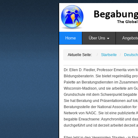
Home
Über Uns
Angebot
Aktuelle Seite:
Startseite
Deutsch
Dr. Ellen D. Fiedler, Professor Emerita vom Ma
Bildungsberaterin. Sie bietet regelmäßig pro
Palette an Beratungsdiensten im Zusammenh
Wisconsin-Madison, und sie arbeitete am Guid
Grundschule mit dem Schwerpunkt begabte K
Sie hat Beratung und Präsentationen auf lok
Beratungsstelle der National Association f
Network von NAGC. Sie ist eine publizierte A
begabte Erwachsene: Asynchronität und das 
durchgeführt und ist derzeit arbeitet derzei
Ellen lebt in den Vereinigten Staaten - in F