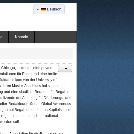
Deutsch
ie
Kontakt
 Chicago, ist derzeit eine private
tationen für Eltern und eine breite
uidance kam von der University of
. Ihren Master-Abschluss hat sie in der
nd eine staatlichr Beraterin für Begabte.
orsitzende der Abteilung für Dörderungs- und
letter-Redakteurin für das Global Awareness
 Fragen bei Begabten und eines Kapitels über
gional, national und international
 werden soll.
orida Association für die Begabten, ein