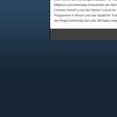
Mitglied und ehemalige Präsidentin der Michi
Children (NAGC) und des World Council for G
Programme in Illinois und war staatliche Tra
der Regel einhändig auf Lake Michigan sege