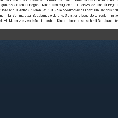
gan Association für Begabte Kinder und Mitglied der Illinois Association für Begabte
ifted and Talented Children (WCGTC). Sie co-authored das offizielle Handbuch für
inerin für Seminare zur Begabungsförderung. Sie ist eine begeisterte Seglerin mit 
lt. Als Mutter von zwei höchst begabten Kindern begann sie sich mit Begabungsfö