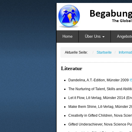
Home
Über Uns
Angebot
Aktuelle Seite:
Startseite
Informa
Literatur
Dandelina, A.T.-Edition, Münster 2009
I
The Nurturing of Talent, Skills and Abi
Let it Flow, Lit-Verlag, Münster 2014 (E
Make them Shine, Lit-Verlag, Münster 2
Creativity in Gifted Children, Nova Sci
Gifted Underachiever, Nova Science Pu