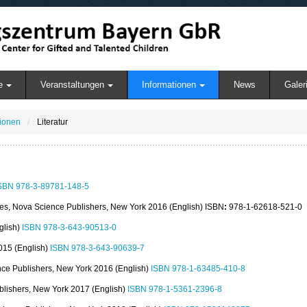
e
Veranstaltungen
Informationen
News
Galer
tionen
Literatur
SBN 978-3-89781-148-5
lities, Nova Science Publishers, New York 2016 (English) ISBN
:
978-1-62618-521-0
nglish)
ISBN 978-3-643-90513-0
015 (English)
ISBN 978-3-643-90639-7
ence Publishers, New York 2016 (English)
ISBN 978-1-63485-410-8
blishers, New York 2017 (English)
ISBN 978-1-5361-2396-8