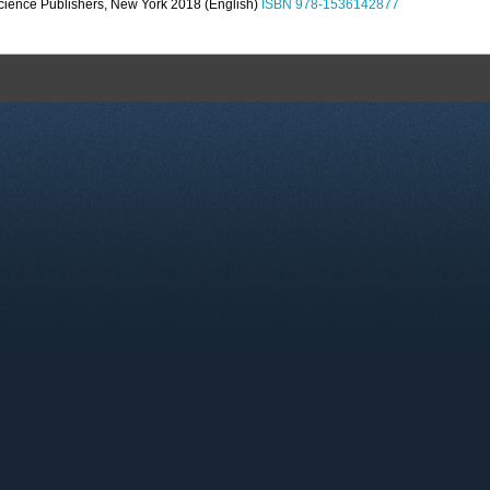
Science Publishers, New York 2018 (English)
ISBN 978-1536142877