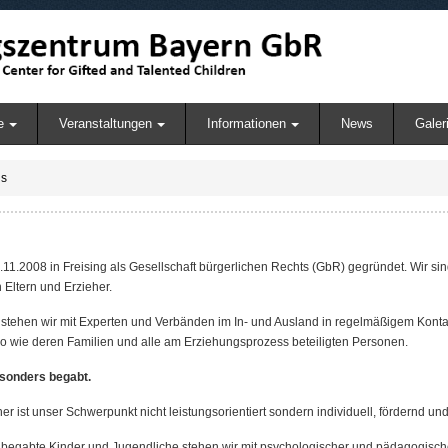
e
Veranstaltungen
Informationen
News
Galer
ns
2008 in Freising als Gesellschaft bürgerlichen Rechts (GbR) gegründet. Wir sin
Eltern und Erzieher.
stehen wir mit Experten und Verbänden im In- und Ausland in regelmäßigem Kontakt
o wie deren Familien und alle am Erziehungsprozess beteiligten Personen.
esonders begabt.
er ist unser Schwerpunkt nicht leistungsorientiert sondern individuell, fördernd un
chbegabte Kinder und Jugendliche stehen wir mit psychologischer und pädagogisc