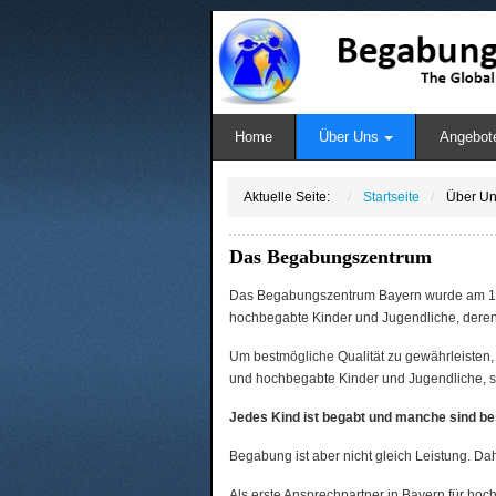
Home
Über Uns
Angebot
Aktuelle Seite:
Startseite
Über U
Das Begabungszentrum
Das Begabungszentrum Bayern wurde am 1.11.
hochbegabte Kinder und Jugendliche, deren 
Um bestmögliche Qualität zu gewährleisten, 
und hochbegabte Kinder und Jugendliche, s
Jedes Kind ist begabt und manche sind b
Begabung ist aber nicht gleich Leistung. Dah
Als erste Ansprechpartner in Bayern für ho