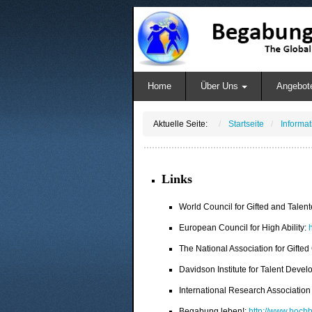
Home
Über Uns
Angebot
Aktuelle Seite:
Startseite
Informa
Links
World Council for Gifted and Talen
European Council for High Ability:
h
The National Association for Gifted
Davidson Institute for Talent Deve
International Research Associatio
Begabung leben!:
http://www.hoch