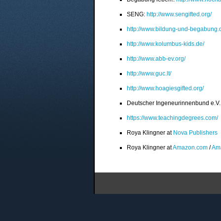
SENG:
http://www.sengifted.org/
http://www.bildung-und-begabung.
http://www.kolumbus-kids.de/
http://www.abb-ev.org/
http://www.guc.lt/
http://www.hoagiesgifted.org/
Deutscher Ingeneurinnenbund e.V.
https://www.teachingdegrees.com/
Roya Klingner at
Nova Publishers
Roya Klingner at
Amazon.com
/
Am