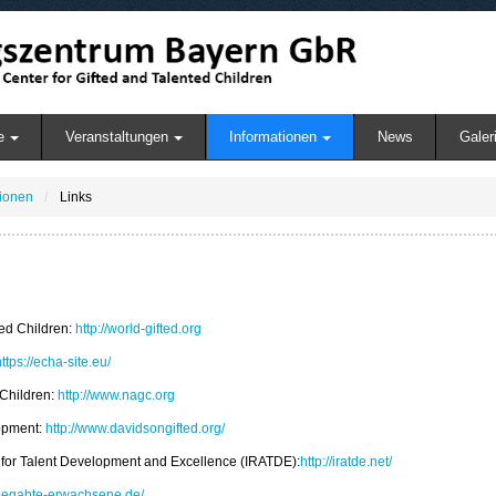
e
Veranstaltungen
Informationen
News
Galer
tionen
Links
ted Children:
http://world-gifted.org
ttps://echa-site.eu/
 Children:
http://www.nagc.org
lopment:
http://www.davidsongifted.org/
n for Talent Development and Excellence (IRATDE):
http://iratde.net/
begabte-erwachsene.de/