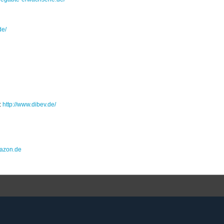
de/
:
http://www.dibev.de/
azon.de